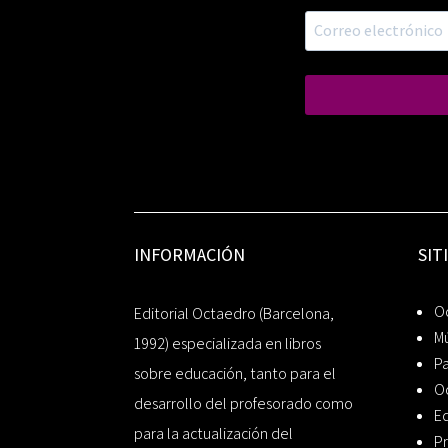
INFORMACIÓN
SIT
Oc
Editorial Octaedro (Barcelona,
Mú
1992) especializada en libros
P
sobre educación, tanto para el
O
desarrollo del profesorado como
Ed
para la actualización del
Pr