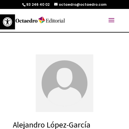
93 246 40 02
octaedro@octaedro.com
Abrir barra de herramientas
Alejandro López-García