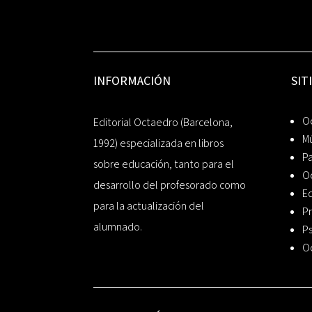
INFORMACIÓN
SIT
Oc
Editorial Octaedro (Barcelona,
Mú
1992) especializada en libros
P
sobre educación, tanto para el
O
desarrollo del profesorado como
Ed
para la actualización del
Pr
alumnado.
Ps
O