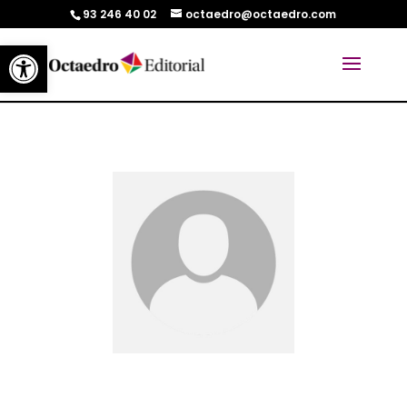
93 246 40 02
octaedro@octaedro.com
Abrir barra de herramientas