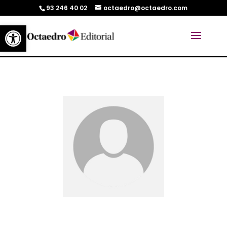
93 246 40 02
octaedro@octaedro.com
Abrir barra de herramientas