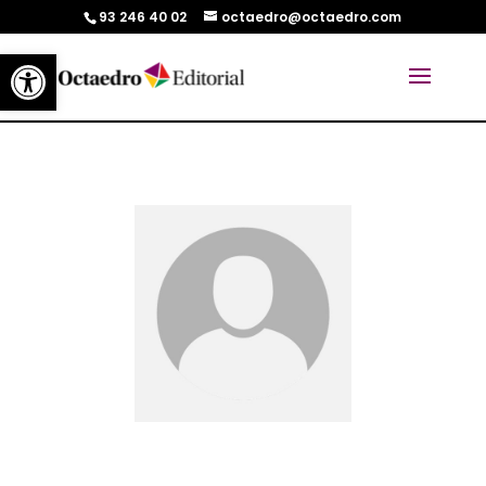
93 246 40 02
octaedro@octaedro.com
Abrir barra de herramientas