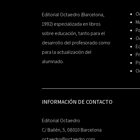
Oc
Editorial Octaedro (Barcelona,
Mú
1992) especializada en libros
P
sobre educación, tanto para el
O
desarrollo del profesorado como
Ed
para la actualización del
Pr
alumnado.
Ps
O
INFORMACIÓN DE CONTACTO
Editorial Octaedro
C/ Bailén, 5, 08010 Barcelona
octaedro@octaedro.com