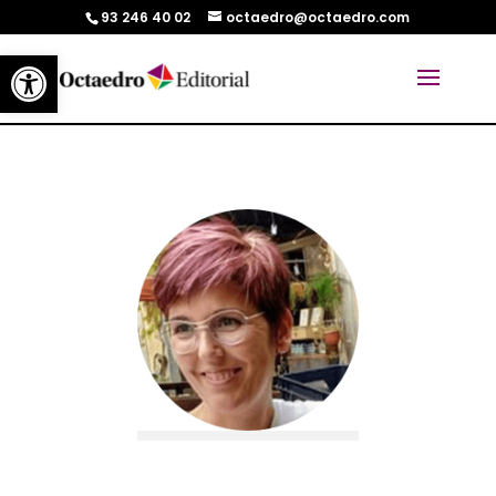
93 246 40 02
octaedro@octaedro.com
Abrir barra de herramientas