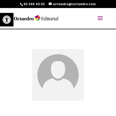
93 246 40 02
octaedro@octaedro.com
Abrir barra de herramientas