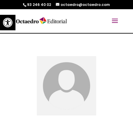
93 246 40 02
octaedro@octaedro.com
Abrir barra de herramientas