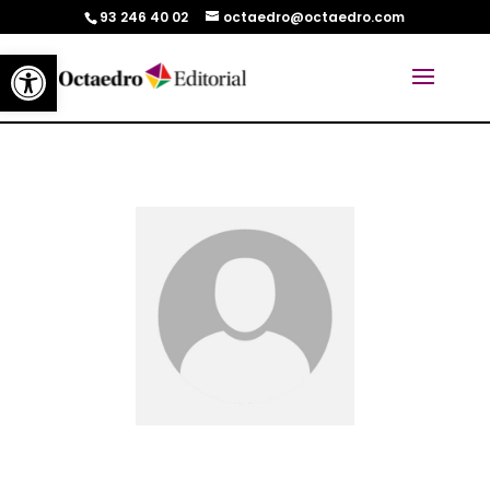
93 246 40 02
octaedro@octaedro.com
Abrir barra de herramientas