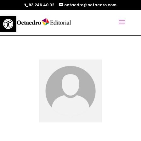
93 246 40 02
octaedro@octaedro.com
Abrir barra de herramientas