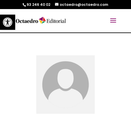
93 246 40 02
octaedro@octaedro.com
Abrir barra de herramientas