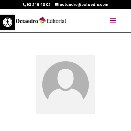
93 246 40 02
octaedro@octaedro.com
Abrir barra de herramientas