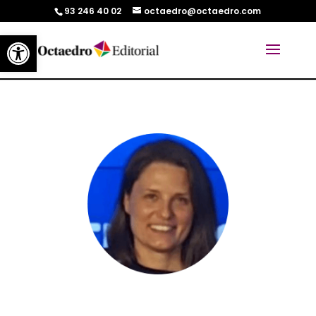
93 246 40 02
octaedro@octaedro.com
Abrir barra de herramientas