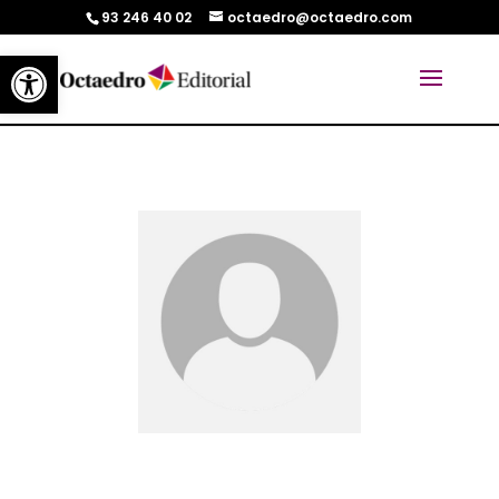
93 246 40 02
octaedro@octaedro.com
Abrir barra de herramientas