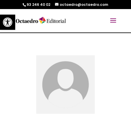
93 246 40 02
octaedro@octaedro.com
Abrir barra de herramientas