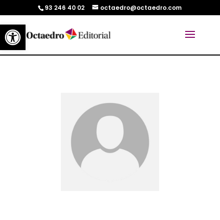
93 246 40 02
octaedro@octaedro.com
Abrir barra de herramientas