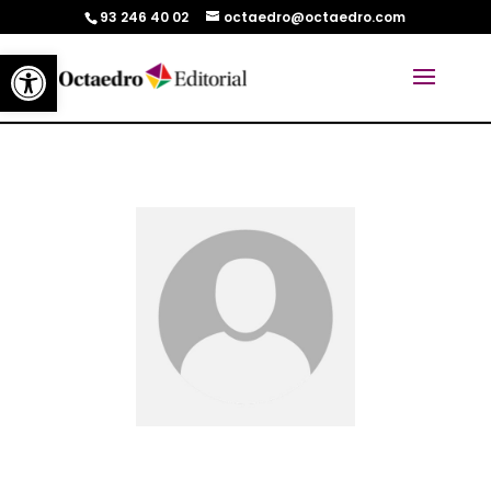
93 246 40 02
octaedro@octaedro.com
Abrir barra de herramientas