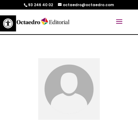
93 246 40 02
octaedro@octaedro.com
Abrir barra de herramientas