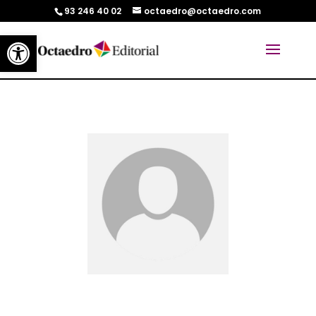
93 246 40 02
octaedro@octaedro.com
Abrir barra de herramientas