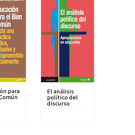
ón para
El análisis
n Común
político del
discurso