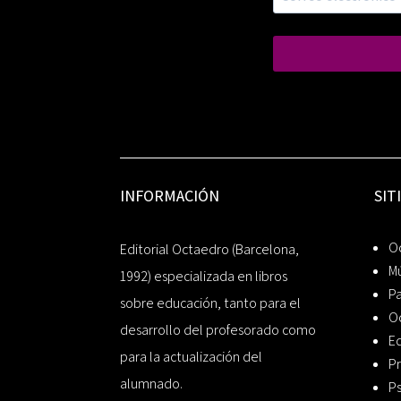
INFORMACIÓN
SIT
Oc
Editorial Octaedro (Barcelona,
Mú
1992) especializada en libros
P
sobre educación, tanto para el
O
desarrollo del profesorado como
Ed
para la actualización del
Pr
alumnado.
Ps