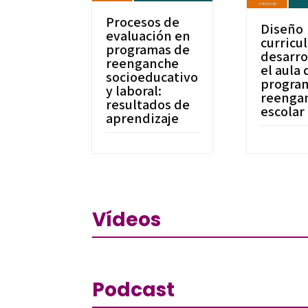
Procesos de
Diseño
evaluación en
curricul
programas de
desarro
reenganche
el aula 
socioeducativo
progra
y laboral:
reenga
resultados de
escolar
aprendizaje
Vídeos
Podcast