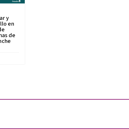
ar y
llo en
de
mas de
nche