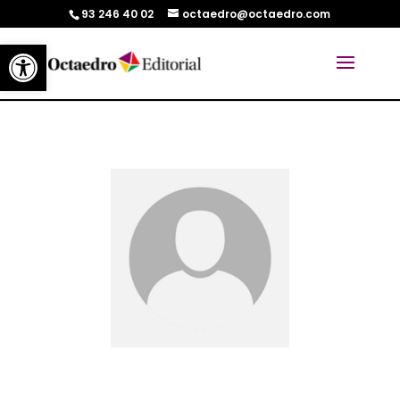
93 246 40 02
octaedro@octaedro.com
Abrir barra de herramientas