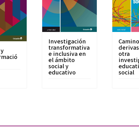
Investigación
Camino
transformativa
derivas
 y
e inclusiva en
otra
rmació
el ámbito
investi
social y
educati
educativo
social