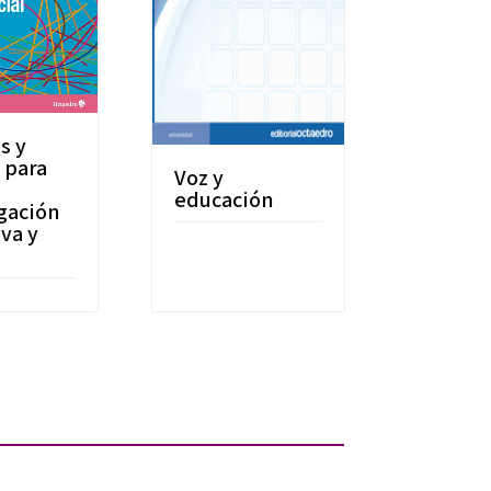
s y
 para
Voz y
educación
gación
va y