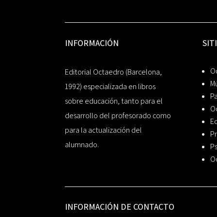
INFORMACIÓN
SIT
Oc
Editorial Octaedro (Barcelona,
Mú
1992) especializada en libros
P
sobre educación, tanto para el
O
desarrollo del profesorado como
Ed
para la actualización del
Pr
alumnado.
Ps
O
INFORMACIÓN DE CONTACTO