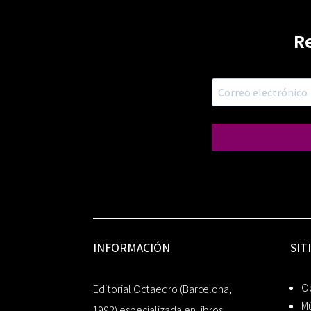
R
INFORMACIÓN
SIT
Oc
Editorial Octaedro (Barcelona,
Mú
1992) especializada en libros