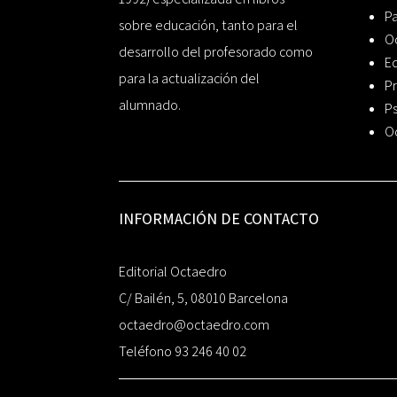
P
sobre educación, tanto para el
O
desarrollo del profesorado como
Ed
para la actualización del
Pr
alumnado.
Ps
O
INFORMACIÓN DE CONTACTO
Editorial Octaedro
C/ Bailén, 5, 08010 Barcelona
octaedro@octaedro.com
Teléfono 93 246 40 02