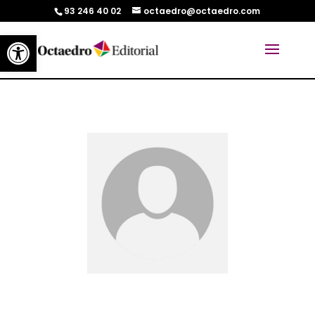
93 246 40 02
octaedro@octaedro.com
Abrir barra de herramientas