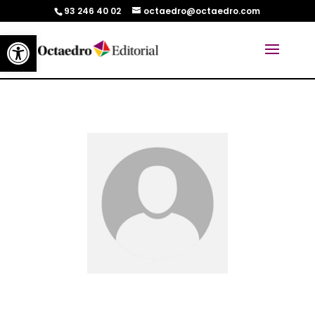
93 246 40 02
octaedro@octaedro.com
Abrir barra de herramientas