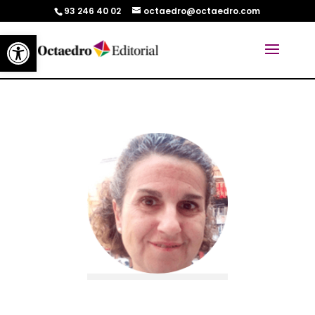
93 246 40 02
octaedro@octaedro.com
Abrir barra de herramientas