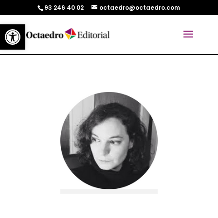
93 246 40 02
octaedro@octaedro.com
Abrir barra de herramientas