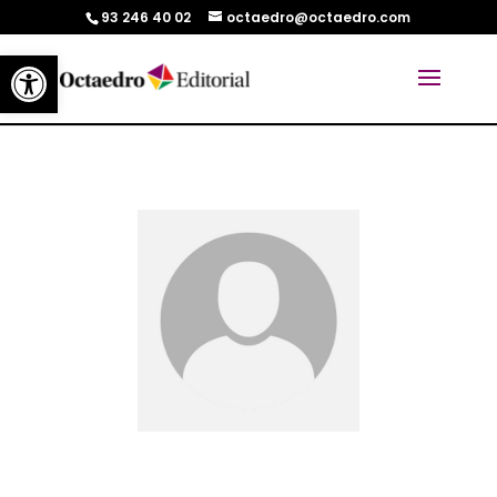
93 246 40 02
octaedro@octaedro.com
Abrir barra de herramientas