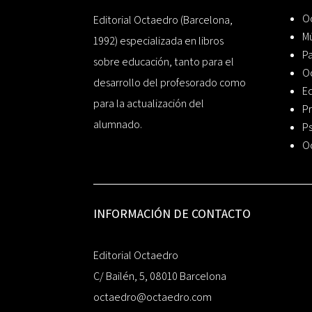
Oc
Editorial Octaedro (Barcelona,
Mú
1992) especializada en libros
P
sobre educación, tanto para el
O
desarrollo del profesorado como
Ed
para la actualización del
Pr
alumnado.
Ps
O
INFORMACIÓN DE CONTACTO
Editorial Octaedro
C/ Bailén, 5, 08010 Barcelona
octaedro@octaedro.com