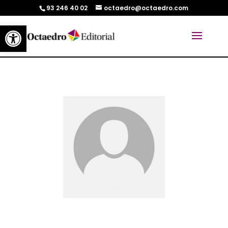
93 246 40 02
octaedro@octaedro.com
Abrir barra de herramientas