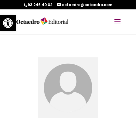
93 246 40 02
octaedro@octaedro.com
Abrir barra de herramientas