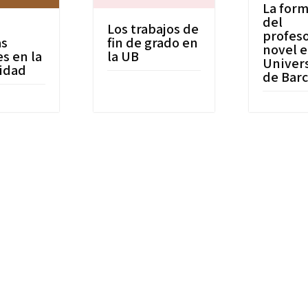
La for
del
Los trabajos de
profes
as
fin de grado en
novel e
s en la
la UB
Univer
idad
de Bar