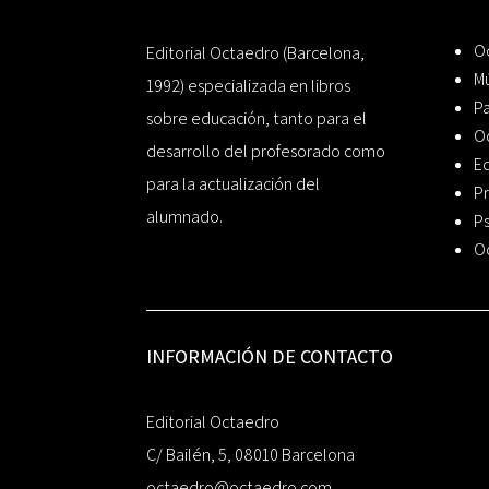
Oc
Editorial Octaedro (Barcelona,
Mú
1992) especializada en libros
P
sobre educación, tanto para el
O
desarrollo del profesorado como
Ed
para la actualización del
Pr
alumnado.
Ps
O
INFORMACIÓN DE CONTACTO
Editorial Octaedro
C/ Bailén, 5, 08010 Barcelona
octaedro@octaedro.com