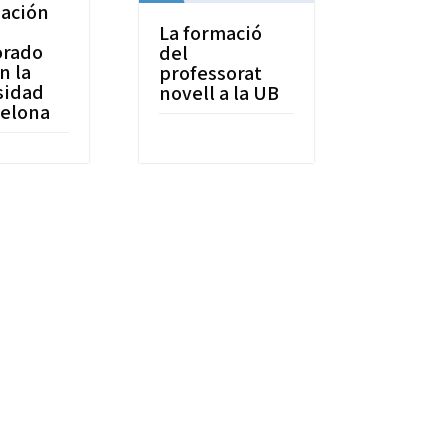
mación
La formació
orado
del
n la
professorat
sidad
novell a la UB
celona