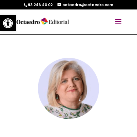
93 246 40 02
octaedro@octaedro.com
Abrir barra de herramientas