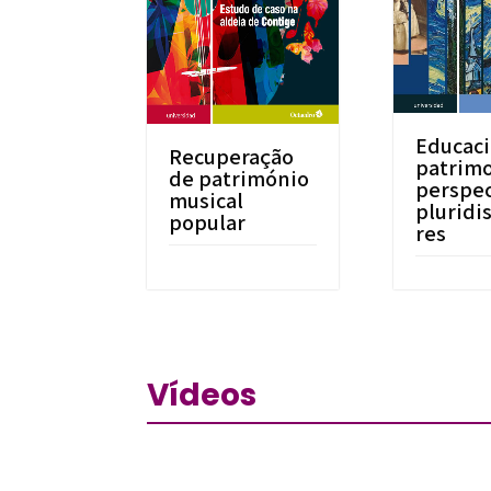
Educaci
Recuperação
patrimo
de património
perspec
musical
pluridi
popular
res
Vídeos