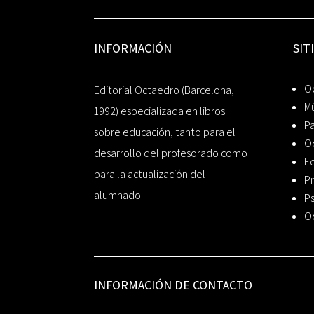
INFORMACIÓN
SIT
Oc
Editorial Octaedro (Barcelona,
Mú
1992) especializada en libros
P
sobre educación, tanto para el
O
desarrollo del profesorado como
Ed
para la actualización del
Pr
alumnado.
Ps
O
INFORMACIÓN DE CONTACTO