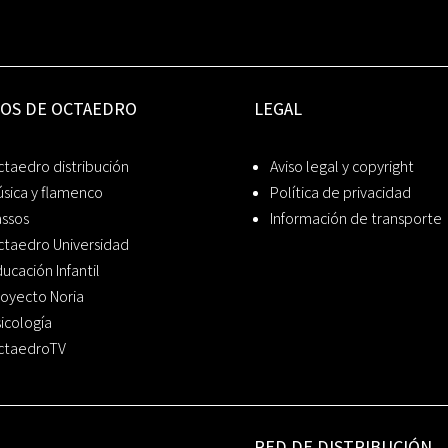
IOS DE OCTAEDRO
LEGAL
taedro distribución
Aviso legal y copyright
sica y flamenco
Política de privacidad
assos
Información de transporte
ctaedro Universidad
ucación Infantil
oyecto Noria
icología
ctaedroTV
RED DE DISTRIBUCIÓN