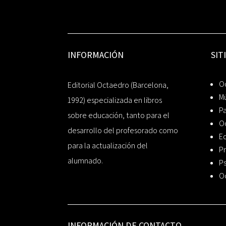
INFORMACIÓN
SIT
Oc
Editorial Octaedro (Barcelona,
Mú
1992) especializada en libros
P
sobre educación, tanto para el
O
desarrollo del profesorado como
Ed
para la actualización del
Pr
alumnado.
Ps
O
INFORMACIÓN DE CONTACTO