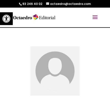
93 246 40 02
octaedro@octaedro.com
Abrir barra de herramientas