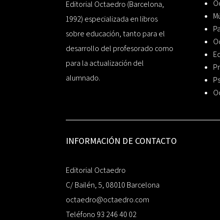
Oc
Editorial Octaedro (Barcelona,
Mú
1992) especializada en libros
P
sobre educación, tanto para el
O
desarrollo del profesorado como
Ed
para la actualización del
Pr
alumnado.
Ps
O
INFORMACIÓN DE CONTACTO
Editorial Octaedro
C/ Bailén, 5, 08010 Barcelona
octaedro@octaedro.com
Teléfono 93 246 40 02