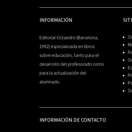
INFORMACIÓN
SIT
Oc
Editorial Octaedro (Barcelona,
Mú
1992) especializada en libros
P
sobre educación, tanto para el
O
desarrollo del profesorado como
Ed
para la actualización del
Pr
alumnado.
Ps
O
INFORMACIÓN DE CONTACTO