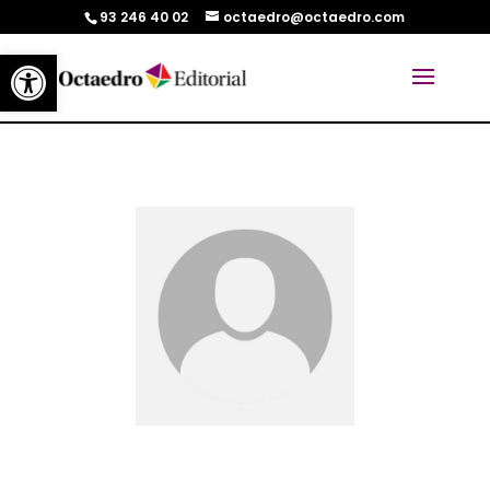
93 246 40 02
octaedro@octaedro.com
Abrir barra de herramientas