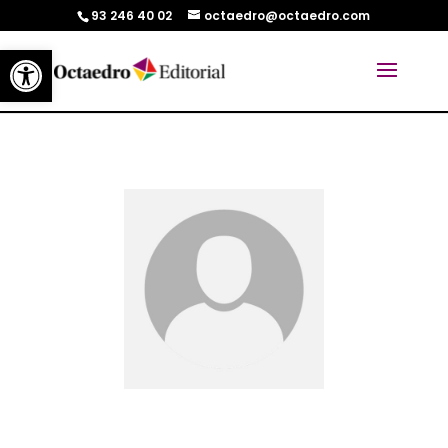
93 246 40 02
octaedro@octaedro.com
Abrir barra de herramientas