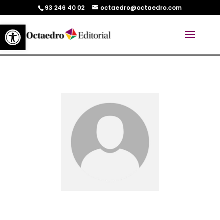
93 246 40 02
octaedro@octaedro.com
Abrir barra de herramientas