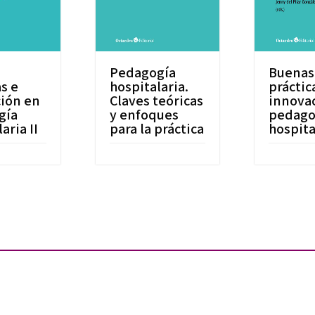
Pedagogía
Buenas
as e
hospitalaria.
práctic
ión en
Claves teóricas
innova
gía
y enfoques
pedago
aria II
para la práctica
hospita