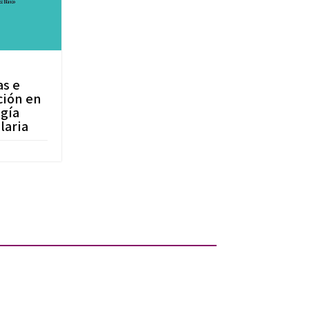
as e
ción en
gía
laria