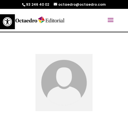
93 246 40 02
octaedro@octaedro.com
Abrir barra de herramientas