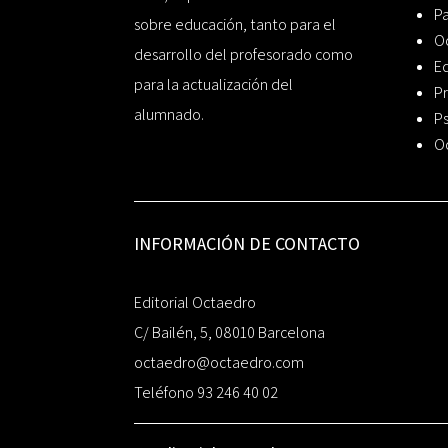
P
sobre educación, tanto para el
O
desarrollo del profesorado como
Ed
para la actualización del
Pr
alumnado.
Ps
O
INFORMACIÓN DE CONTACTO
Editorial Octaedro
C/ Bailén, 5, 08010 Barcelona
octaedro@octaedro.com
Teléfono 93 246 40 02