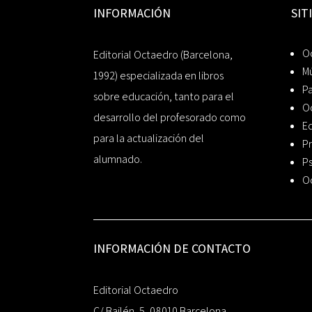
INFORMACIÓN
SIT
Oc
Editorial Octaedro (Barcelona,
Mú
1992) especializada en libros
P
sobre educación, tanto para el
O
desarrollo del profesorado como
Ed
para la actualización del
Pr
alumnado.
Ps
O
INFORMACIÓN DE CONTACTO
Editorial Octaedro
C/ Bailén, 5, 08010 Barcelona