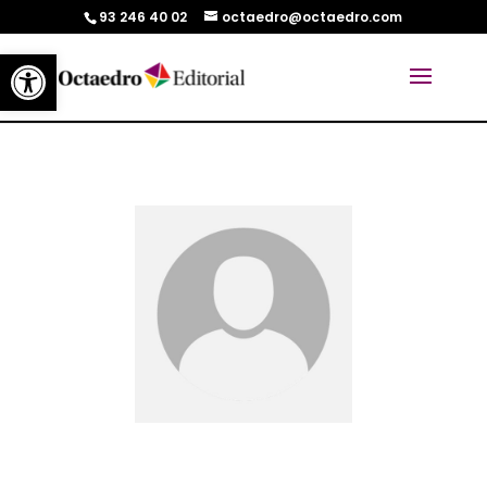
93 246 40 02
octaedro@octaedro.com
Abrir barra de herramientas