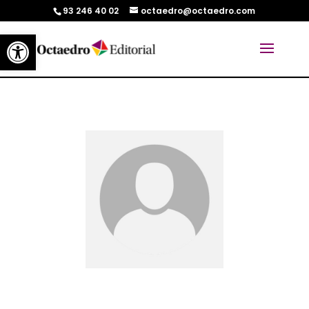
93 246 40 02
octaedro@octaedro.com
Abrir barra de herramientas